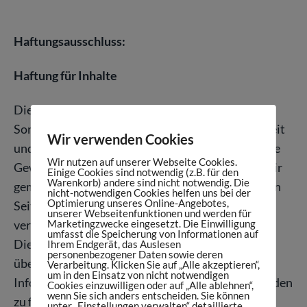
Haftungsausschluss:
Haftung für Inhalte
Die Inhalte unserer Seiten wurden mit größter
Sorgfalt erstellt. Für die Richtigkeit, Vollständigkeit
Wir verwenden Cookies
und Aktualität der Inhalte können wir jedoch keine
Wir nutzen auf unserer Webseite Cookies.
Gewähr übernehmen. Als Diensteanbieter sind wir
Einige Cookies sind notwendig (z.B. für den
Warenkorb) andere sind nicht notwendig. Die
gemäß § 7 Abs.1 TMG für eigene Inhalte auf diesen
nicht-notwendigen Cookies helfen uns bei der
Optimierung unseres Online-Angebotes,
Seiten nach den allgemeinen Gesetzen
unserer Webseitenfunktionen und werden für
verantwortlich. Nach §§ 8 bis 10 TMG sind wir als
Marketingzwecke eingesetzt. Die Einwilligung
umfasst die Speicherung von Informationen auf
Diensteanbieter jedoch nicht verpflichtet,
Ihrem Endgerät, das Auslesen
personenbezogener Daten sowie deren
übermittelte oder gespeicherte fremde
Verarbeitung. Klicken Sie auf „Alle akzeptieren“,
um in den Einsatz von nicht notwendigen
Informationen zu überwachen oder nach Umständen
Cookies einzuwilligen oder auf „Alle ablehnen“,
wenn Sie sich anders entscheiden. Sie können
zu forschen, die auf eine rechtswidrige Tätigkeit
unter „Einstellungen verwalten“ detaillierte