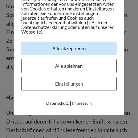
Informationen der von uns eingesetzten Arten
hinweisen. Verpflichtungen zur Entfernung oder
von Cookies erhalten und deren Einstellungen
aufrufen. Sie können die Einstellungen
Sperrung der Nutzung von Informationen nach den
jederzeit aufrufen und Cookies auch
nachträglich jederzeit abwählen (z.B. in der
allgemeinen Gesetzen bleiben hiervon unberührt.
Datenschutzerklärung oder unten auf unserer
Eine diesbezügliche Haftung ist jedoch erst ab dem
Webseite).
Zeitpunkt der Kenntnis einer konkreten
Alle akzeptieren
Rechtsverletzung möglich. Bei Bekanntwerden von
entsprechenden Rechtsverletzungen werden wir
diese Inhalte umgehend entfernen.
Alle ablehnen
Einstellungen
Haftung für Links
|
Datenschutz
Impressum
Unser Angebot enthält Links zu externen Webseiten
Dritter, auf deren Inhalte wir keinen Einfluss haben.
Deshalb können wir für diese fremden Inhalte auch