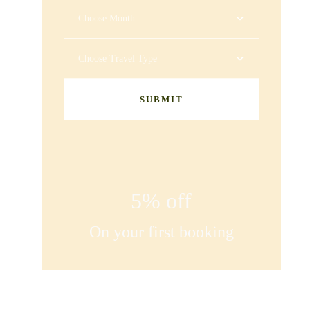
Choose Month
Choose Travel Type
SUBMIT
5% off
On your first booking