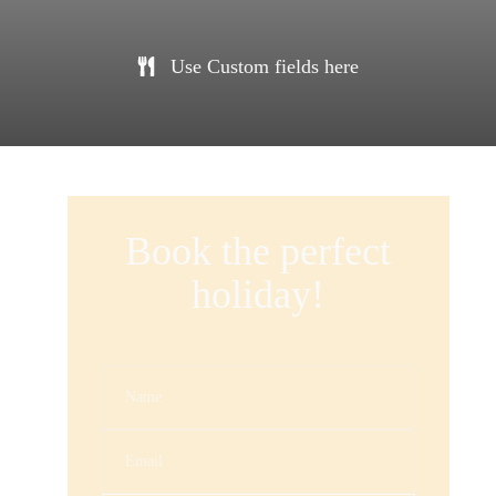
Use Custom fields here
Book the perfect
holiday!