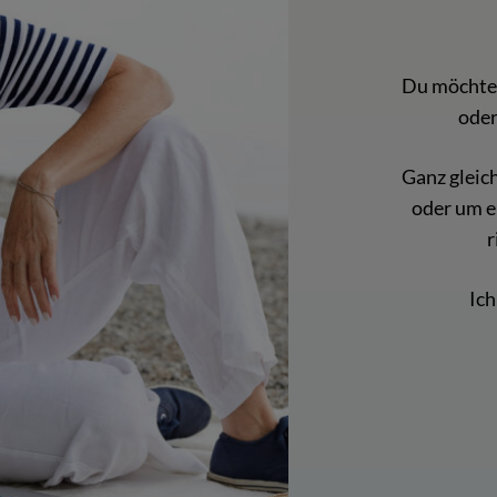
Du möchtes
oder
Ganz gleic
oder um 
r
Ich