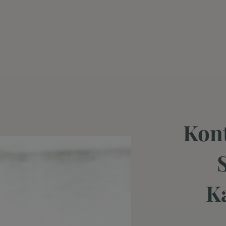
Kont
K