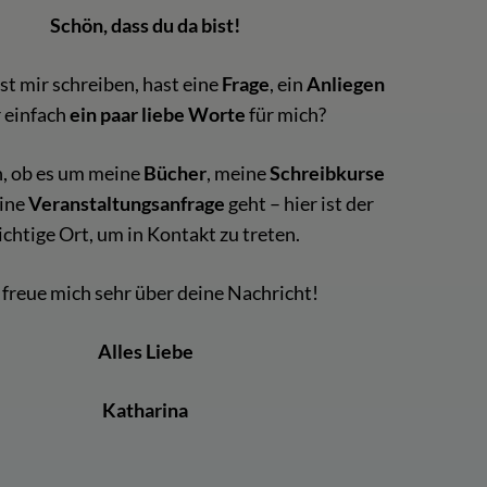
Schön, dass du da bist!
t mir schreiben, hast eine
Frage
, ein
Anliegen
 einfach
ein paar liebe Worte
für mich?
h, ob es um meine
Bücher
, meine
Schreibkurse
eine
Veranstaltungsanfrage
geht – hier ist der
ichtige Ort, um in Kontakt zu treten.
 freue mich sehr über deine Nachricht!
Alles Liebe
Katharina