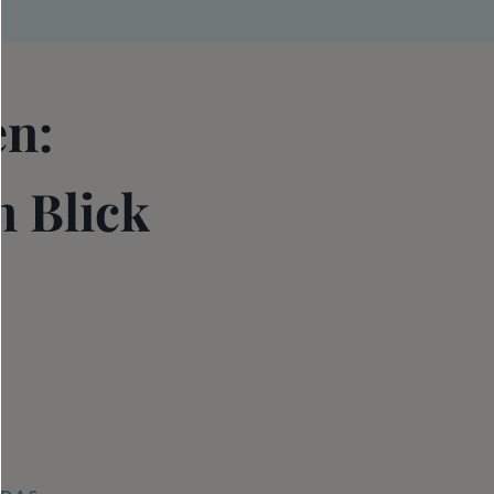
en:
n Blick